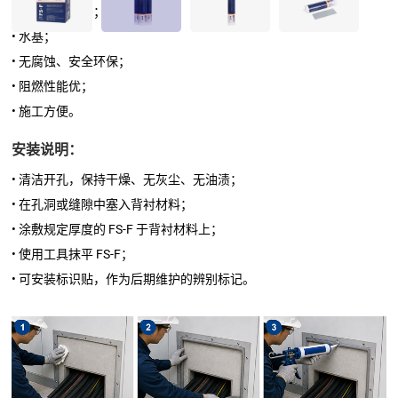
• 水密、烟气密；
• 水基；
• 无腐蚀、安全环保；
• 阻燃
性能优
；
• 施工方便。
安装说明：
• 清洁开孔，保持干燥、无灰尘、无油渍；
• 在孔洞或缝隙中塞入背衬材料；
• 涂敷规定厚度的 FS-F 于背衬材料上；
• 使用工具抹平 FS-F；
• 可安装标识贴，作为后期维护的辨别标记。