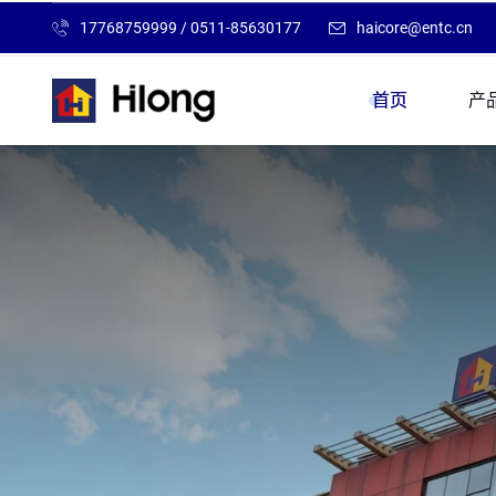
17768759999
/
0511-85630177
haicore@entc.cn
首页
产