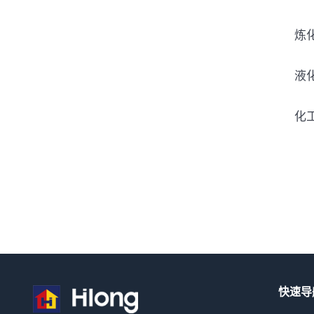
炼
液
化
快速导