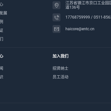
江苏省镇江市京口工业园
心
道136号
发展
17768759999
/
0511-856
例
haicore@entc.cn
证
们
心
加入我们
闻
招贤纳士
识
员工活动