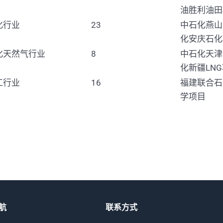
油胜利油田
化行业
23
中石化燕山
化安庆石化
化天然气行业
8
中石化天津
化新疆LN
工行业
16
福建联合石
学项目
航
联系方式