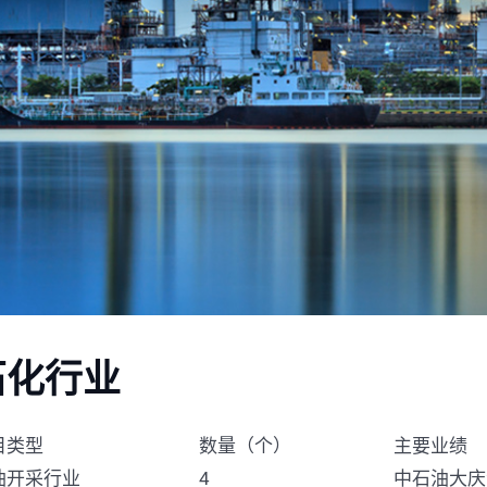
石化行业
目类型
数量（个）
主要业绩
油开采行业
4
中石油大庆